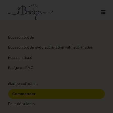
Aller
au
Ouver
contenu
principal
Écussons
Dinosaure vert
Main
Écusson brodé
Prix
navigation
Écusson brodé avec sublimation with sublimation
Créer
Écusson tissé
FAQ
Badge en PVC
Contact
iBadge collection
Commander
Pour détaillants