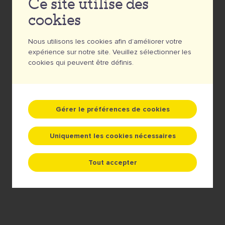
Ce site utilise des
Avec ce badge joyeux, vous marquerez toujours des
cookies
points. Le dinosaure vert, adapté aux enfants, est un
classique qui embellit n'importe quel vêtement.
Nous utilisons les cookies afin d’améliorer votre
expérience sur notre site. Veuillez sélectionner les
5 €
cookies qui peuvent être définis.
Quantité
Gérer le préférences de cookies
Uniquement les cookies nécessaires
Ajouter au panier
Tout accepter
QUALITATIF • CONTRÔLE DE FICHIER
GRATUIT • SERVICE AVEC LE SOURIRE •
PAS DE MONTANT MINIMUM