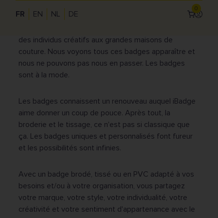
0
FR
EN
NL
DE
Les groupes les plus divers utilisent des badges.
Se
connec
Use
Du mouvement de jeunesse local aux unités militaires,
des individus créatifs aux grandes maisons de
acc
couture. Nous voyons tous ces badges apparaître et
me
nous ne pouvons pas nous en passer. Les badges
sont à la mode.
Les badges connaissent un renouveau auquel iBadge
aime donner un coup de pouce. Après tout, la
broderie et le tissage, ce n'est pas si classique que
ça. Les badges uniques et personnalisés font fureur
et les possibilités sont infinies.
Avec un badge brodé, tissé ou en PVC adapté à vos
besoins et/ou à votre organisation, vous partagez
votre marque, votre style, votre individualité, votre
créativité et votre sentiment d'appartenance avec le