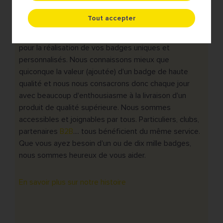
familiale basée à Lede, en Belgique. Avec plus de 30
Tout accepter
ans d'expérience en tant que fournisseur de badges
brodés et tissés, nous sommes le partenaire de choix
pour la réalisation de vos badges uniques et
personnalisés. Nous connaissons mieux que
quiconque la valeur (ajoutée) d'un badge de haute
qualité et nous nous consacrons donc chaque jour
avec beaucoup d'enthousiasme à la livraison d'un
produit de qualité supérieure. Nous sommes
accessibles et joignables par tous. Particuliers, clubs,
partenaires
B2B
.... tous bénéficient du même service.
Que vous ayez besoin d'un ou de dix mille badges,
nous sommes heureux de vous aider.
En savoir plus sur notre histoire