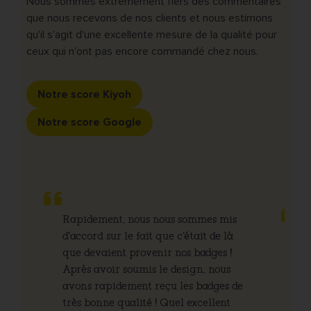
Nous sommes extrêmement fiers des commentaires
que nous recevons de nos clients et nous estimons
qu'il s'agit d'une excellente mesure de la qualité pour
ceux qui n'ont pas encore commandé chez nous.
Notre score Kiyoh
Notre score Google
Rapidement, nous nous sommes mis
d'accord sur le fait que c'était de là
L'
que devaient provenir nos badges !
s
Après avoir soumis le design, nous
ma
avons rapidement reçu les badges de
pr
très bonne qualité ! Quel excellent
to