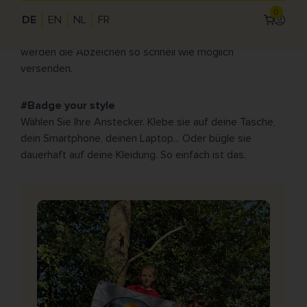
Wenn wir Ihre Bestellung von personalisierten Emblemen
0
versenden, fügen wir auch diese Abzeichen hinzu.
DE
EN
NL
FR
Anmel
Oder lieber nur iBadge-Designs? Super lustig! Wir
Use
werden die Abzeichen so schnell wie möglich
acc
versenden.
me
#Badge your style
Wählen Sie Ihre Anstecker. Klebe sie auf deine Tasche,
dein Smartphone, deinen Laptop... Oder bügle sie
dauerhaft auf deine Kleidung. So einfach ist das.