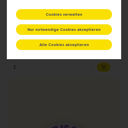
Cookies verwalten
'n Beetje verlies
5,00 €
Nur notwendige Cookies akzeptieren
Gesticktes Abzeichen
7Cm x 3Cm
Alle Cookies akzeptieren
Aufbügelbare Klebeschicht
Aufkleber
Anzahl
Zum
Warenkorb
hinzufügen