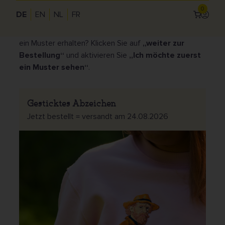
Berechnen Sie Ihren Preis unten mit unserem
0
DE
EN
NL
FR
Anmel
praktischen Preisrechner.
Use
Möchten Sie vor der vollständigen Produktion zuerst
acc
ein Muster erhalten? Klicken Sie auf
„weiter zur
Bestellung“
und aktivieren Sie
„Ich möchte zuerst
me
ein Muster sehen“
.
Gesticktes Abzeichen
Jetzt bestellt = versandt am 24.08.2026