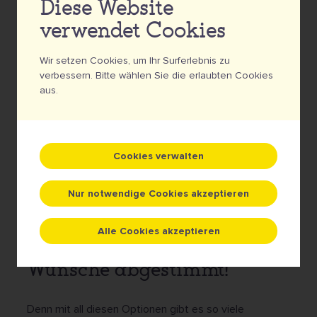
Diese Website
vermeiden)
verwendet Cookies
... hat maximal 8 verschiedene Farben
... hat Buchstaben mit einer Mindesthöhe von 4 mm
Wir setzen Cookies, um Ihr Surferlebnis zu
verbessern. Bitte wählen Sie die erlaubten Cookies
... Ist in der Form nicht begrenzt. Kreis, Rechteck,
aus.
Sonderformen, sogar Öffnungen sind möglich!
... Kann XS bis XL sein. Bis zu einer Breite von 40
cm!
Cookies verwalten
Laden Sie das technische Datenblatt hier
Nur notwendige Cookies akzeptieren
Alle Cookies akzeptieren
... ist perfekt auf Ihre
Wünsche abgestimmt!
Denn mit all diesen Optionen gibt es so viele