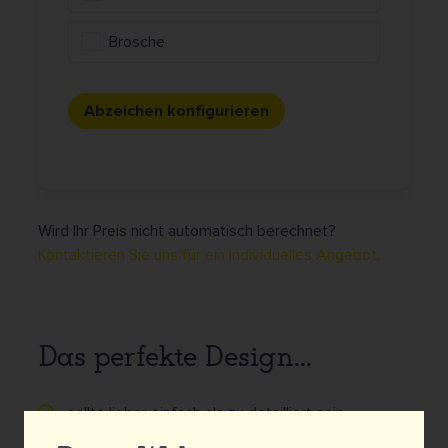
Brosche
Abzeichen konfigurieren
Wird Ihr Preis nicht automatisch berechnet?
Kontaktieren Sie uns für ein individuelles Angebot.
Das perfekte Design...
... sollte lieber einfach als zu detailliert sein.
... enthält definierte Farbflächen (Farbverläufe