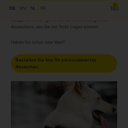
zeigen der Außenwelt Ihre Vorzüge.
0
DE
EN
NL
FR
Anmel
Use
iBadge hilft Ihnen gerne bei der Entwicklung eines
acc
Abzeichens, das Sie mit Stolz tragen können.
me
Haben Sie schon eine Idee?
Bestellen Sie hier Ihr personalisiertes
Abzeichen