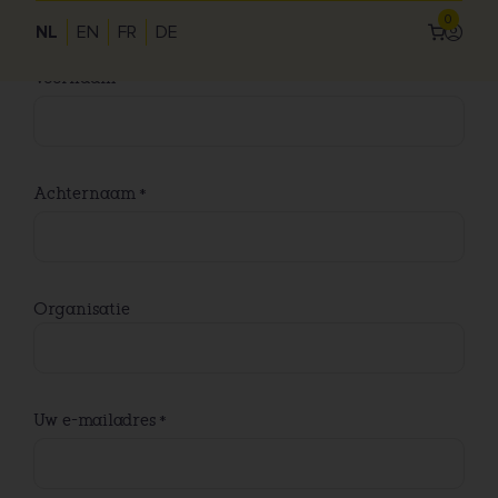
0
NL
EN
FR
DE
Inlogg
Use
Voornaam
acc
me
Achternaam
Organisatie
Uw e-mailadres