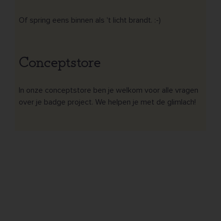
Of spring eens binnen als 't licht brandt. :-)
Conceptstore
In onze conceptstore ben je welkom voor alle vragen
over je badge project. We helpen je met de glimlach!
KWALITATIEF • GRATIS
BESTANDSCONTROLE • SERVICE MET EEN
GLIMLACH • GEEN MINIMUMOPLAGE