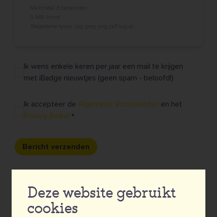
Maximaal 3 bestanden.
5 MB limiet.
Toegestane types: jpg jpeg png pdf svg ai.
Ik wens enkele keren per jaar een mail te krijgen
met iBadge nieuwtjes (geen spam - beloofd!)
Ik accepteer de
Algemene Voorwaarden
en het
Privacy Beleid
Bericht verzenden
Deze website gebruikt
cookies