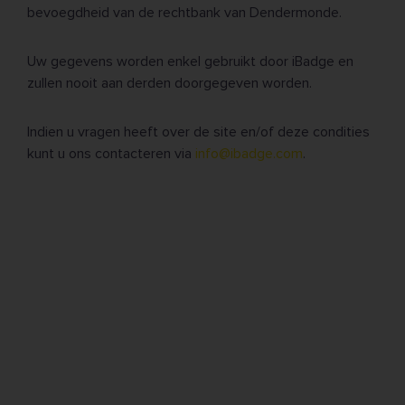
bevoegdheid van de rechtbank van Dendermonde.
Uw gegevens worden enkel gebruikt door iBadge en
zullen nooit aan derden doorgegeven worden.
Indien u vragen heeft over de site en/of deze condities
kunt u ons contacteren via
info@ibadge.com
.
KWALITATIEF • GRATIS
BESTANDSCONTROLE • SERVICE MET EEN
GLIMLACH • GEEN MINIMUMOPLAGE