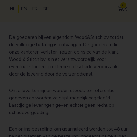
0
bankoverschrijving. Bij laattijdige betalingen worden de
NL
EN
FR
DE
Inlogg
wettelijke verwijlintresten aangerekend, met een
Use
minimum van 10%.
acc
me
De goederen blijven eigendom Wood&Stitch bv totdat
de volledige betaling is ontvangen. De goederen die
onze kantoren verlaten, reizen op risico van de klant.
Wood & Stitch bv is niet verantwoordelijk voor
eventuele fouten, problemen of schade veroorzaakt
door de levering door de verzenddienst.
Onze levertermijnen worden steeds ter referentie
gegeven en worden zo stipt mogelijk nageleefd.
Laattijdige leveringen geven echter geen recht op
schadevergoeding.
Een online bestelling kan geannuleerd worden tot 48 uur
na het plaatsen van de bestelling, ongeacht of ze al dan