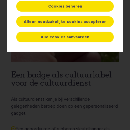
Cookies beheren
Alleen noodzakelijke cookies accepteren
Alle cookies aanvaarden
Een badge als cultuurlabel
voor de cultuurdienst
Als cultuurdienst kan je bij verschillende
gelegenheden beroep doen op een gepersonaliseerd
gadget.
Een geborduurde of rubberen sleutelhanger als