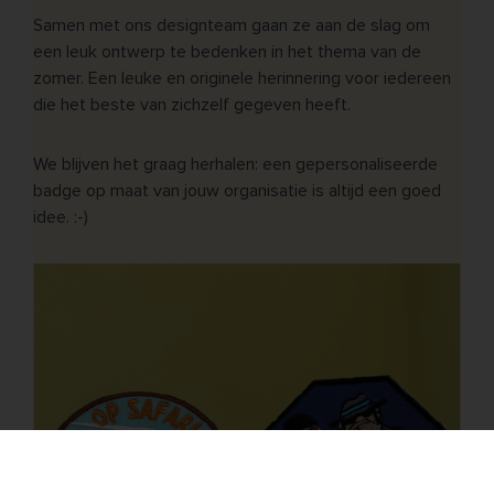
Samen met ons designteam gaan ze aan de slag om
een leuk ontwerp te bedenken in het thema van de
zomer. Een leuke en originele herinnering voor iedereen
die het beste van zichzelf gegeven heeft.
We blijven het graag herhalen: een gepersonaliseerde
badge op maat van jouw organisatie is altijd een goed
idee. :-)