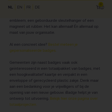
kaart te zetten.
0
NL
EN
FR
DE
Inlogg
Use
Kies voor een geborduurde badge, een geweven
embleem, een geborduurde sleutelhanger of een
acc
magneet uit rubber. Het kan allemaal! Én allemaal op
me
maat van jouw organisatie.
Al een concreet idee?
Bestel meteen je
gepersonaliseerde badges.
Gemeenten zijn naast badges vaak ook
geïnteresseerd in een totaalpakket van badges, met
een hoogkwalitatief kaartje en verpakt in een
enveloppe of gerecycleerd plastic zakje. Denk maar
aan een bedanking voor je vrijwilligers of bij de
opening van een nieuw gebouw. iBadge helpt je van
ontwerp tot uitvoering.
Bekijk hier onze pagina over
totaalprojecten.