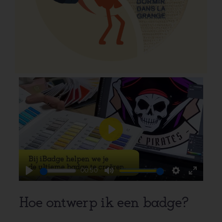
Play
00:50
Play
Mute
Settings
Enter
fullscr
Hoe ontwerp ik een badge?