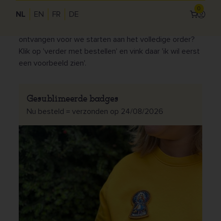
0
NL
EN
FR
DE
Bereken hieronder je prijs via onze handige
Inlogg
calculator.
Wens je graag een proefdruk te
Use
ontvangen voor we starten aan het volledige order?
acc
Klik op 'verder met bestellen' en vink daar 'ik wil eerst
me
een voorbeeld zien'.
Gesublimeerde badges
Nu besteld = verzonden op 24/08/2026