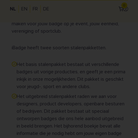
badges af te werken. Het stalenpakket biedt je de
0
mogelijkheid om ons gehele aanbod in één oogopslag
NL
EN
FR
DE
Inlogg
te ontdekken. Op die manier kan jij de perfecte keuze
Use
maken voor jouw badge op je event, jouw eenheid,
acc
vereniging of sportclub.
me
iBadge heeft twee soorten stalenpakketten.
Het basis stalenpakket bestaat uit verschillende
badges uit vorige producties, en geeft je een prima
inkijk in onze mogelijkheden. Dit pakket is geschikt
voor jeugd-, sport en andere clubs.
Het uitgebreid stalenpakket raden we aan voor
designers, product developers, openbare besturen
of bedrijven. Dit pakket bestaat uit speciaal
ontworpen badges die ons hele aanbod uitgebreid
in beeld brengen. Het bijhorend boekje bevat alle
informatie die je nodig hebt om jouw eigen badge