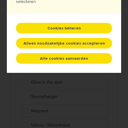
selecteren.
Metaaldraad goud of zilver
Veiligheidsspeld
Cookies beheren
Opstrijkbare lijmlaag
Alleen noodzakelijke cookies accepteren
Sticker
Alle cookies aanvaarden
Eco-friendly
Glow in the dark
Sleutelhanger
Magneet
Velcro / Klittenband