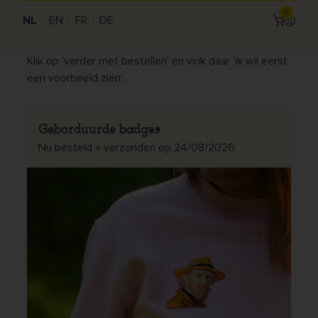
Bereken hieronder je prijs via onze handige
0
NL
EN
FR
DE
Inlogg
calculator.
Wens je graag een proefdruk te
Use
ontvangen voor we starten aan het volledige order?
acc
Klik op 'verder met bestellen' en vink daar 'ik wil eerst
een voorbeeld zien'.
me
Geborduurde badges
Nu besteld = verzonden op 24/08/2026