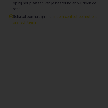
op bij het plaatsen van je bestelling en wij doen de
rest.
Schakel een hulplijn in en
neem contact op met ons
grafisch team.
KWALITATIEF • GRATIS
BESTANDSCONTROLE • SERVICE MET EEN
GLIMLACH • GEEN MINIMUMOPLAGE
Footer
Badges voor je merk of
Verenigingen
winkel